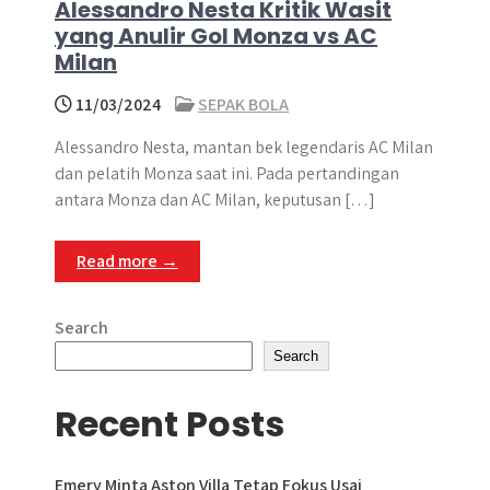
Alessandro Nesta Kritik Wasit
yang Anulir Gol Monza vs AC
Milan
11/03/2024
SEPAK BOLA
Alessandro Nesta, mantan bek legendaris AC Milan
dan pelatih Monza saat ini. Pada pertandingan
antara Monza dan AC Milan, keputusan […]
Read more →
Search
Search
Recent Posts
Emery Minta Aston Villa Tetap Fokus Usai