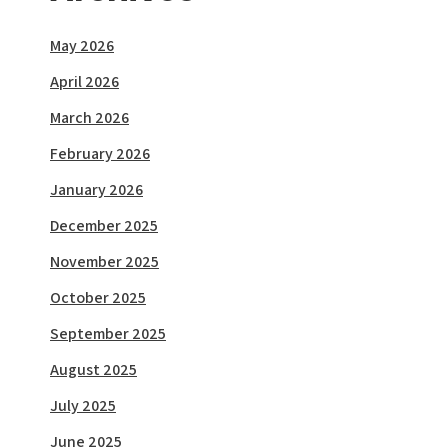
May 2026
April 2026
March 2026
February 2026
January 2026
December 2025
November 2025
October 2025
September 2025
August 2025
July 2025
June 2025