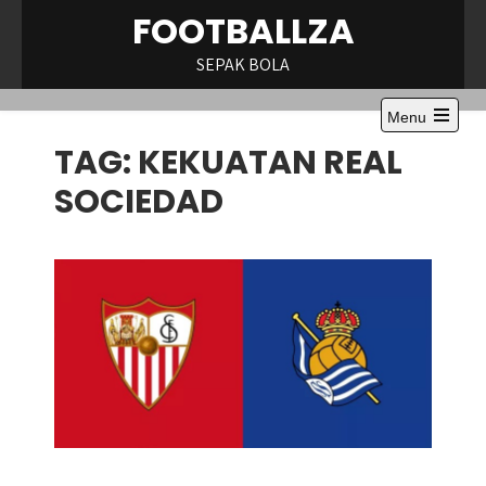
Skip
FOOTBALLZA
to
content
SEPAK BOLA
Menu
Open
TAG:
KEKUATAN REAL
the
main
menu
SOCIEDAD