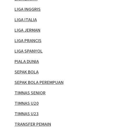
LIGA INGGRIS
LIGA ITALIA
LIGA JERMAN
LIGA PRANCIS
LIGA SPANYOL
PIALA DUNIA
SEPAK BOLA
SEPAK BOLA PEREMPUAN
TIMNAS SENIOR
TIMNAS U20
TIMNAS U23
TRANSFER PEMAIN