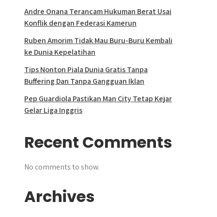
Andre Onana Terancam Hukuman Berat Usai
Konflik dengan Federasi Kamerun
Ruben Amorim Tidak Mau Buru-Buru Kembali
ke Dunia Kepelatihan
Tips Nonton Piala Dunia Gratis Tanpa
Buffering Dan Tanpa Gangguan Iklan
Pep Guardiola Pastikan Man City Tetap Kejar
Gelar Liga Inggris
Recent Comments
No comments to show.
Archives