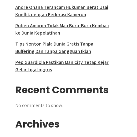
Andre Onana Terancam Hukuman Berat Usai
Konflik dengan Federasi Kamerun
Ruben Amorim Tidak Mau Buru-Buru Kembali
ke Dunia Kepelatihan
Tips Nonton Piala Dunia Gratis Tanpa
Buffering Dan Tanpa Gangguan Iklan
Pep Guardiola Pastikan Man City Tetap Kejar
Gelar Liga Inggris
Recent Comments
No comments to show.
Archives