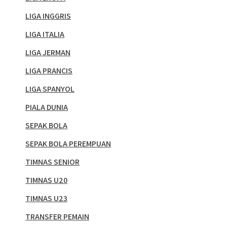
LIGA INGGRIS
LIGA ITALIA
LIGA JERMAN
LIGA PRANCIS
LIGA SPANYOL
PIALA DUNIA
SEPAK BOLA
SEPAK BOLA PEREMPUAN
TIMNAS SENIOR
TIMNAS U20
TIMNAS U23
TRANSFER PEMAIN