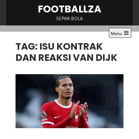
Skip
FOOTBALLZA
to
content
SEPAK BOLA
Menu
Open
TAG:
ISU KONTRAK
the
main
menu
DAN REAKSI VAN DIJK