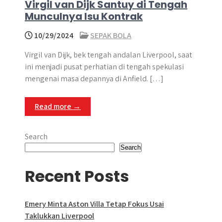
Virgil van Dijk Santuy di Tengah
Munculnya Isu Kontrak
10/29/2024
SEPAK BOLA
Virgil van Dijk, bek tengah andalan Liverpool, saat
ini menjadi pusat perhatian di tengah spekulasi
mengenai masa depannya di Anfield. […]
Read more →
Search
Search
Recent Posts
Emery Minta Aston Villa Tetap Fokus Usai
Taklukkan Liverpool