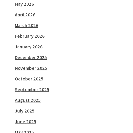
May 2026
April 2026
March 2026
February 2026
January 2026
December 2025
November 2025
October 2025
September 2025
August 2025
July 2025
June 2025
May 2025