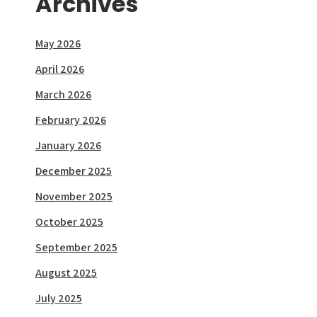
Archives
May 2026
April 2026
March 2026
February 2026
January 2026
December 2025
November 2025
October 2025
September 2025
August 2025
July 2025