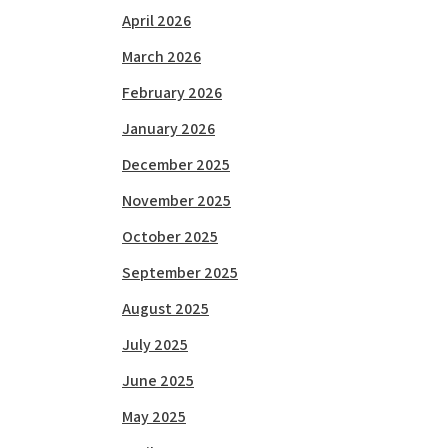
April 2026
March 2026
February 2026
January 2026
December 2025
November 2025
October 2025
September 2025
August 2025
July 2025
June 2025
May 2025