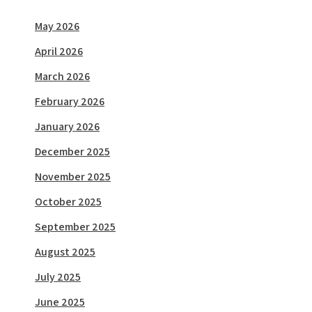
May 2026
April 2026
March 2026
February 2026
January 2026
December 2025
November 2025
October 2025
September 2025
August 2025
July 2025
June 2025