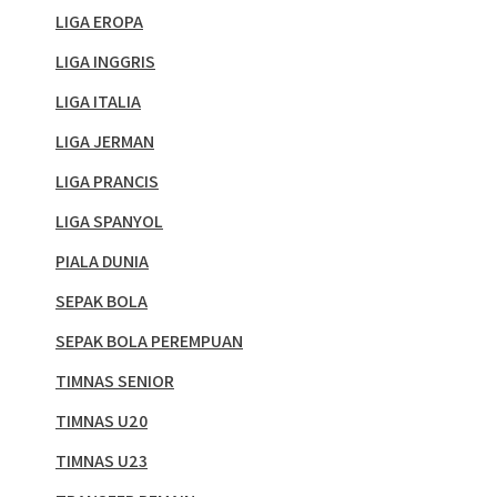
LIGA EROPA
LIGA INGGRIS
LIGA ITALIA
LIGA JERMAN
LIGA PRANCIS
LIGA SPANYOL
PIALA DUNIA
SEPAK BOLA
SEPAK BOLA PEREMPUAN
TIMNAS SENIOR
TIMNAS U20
TIMNAS U23