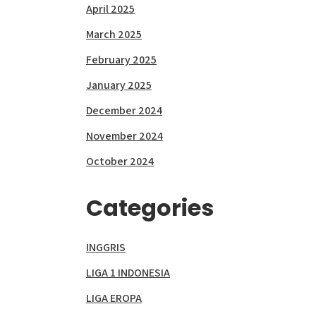
April 2025
March 2025
February 2025
January 2025
December 2024
November 2024
October 2024
Categories
INGGRIS
LIGA 1 INDONESIA
LIGA EROPA