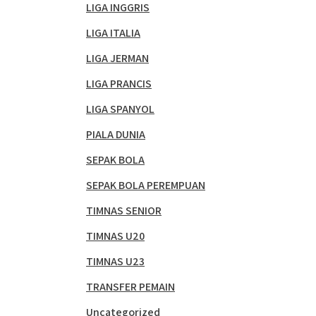
LIGA INGGRIS
LIGA ITALIA
LIGA JERMAN
LIGA PRANCIS
LIGA SPANYOL
PIALA DUNIA
SEPAK BOLA
SEPAK BOLA PEREMPUAN
TIMNAS SENIOR
TIMNAS U20
TIMNAS U23
TRANSFER PEMAIN
Uncategorized