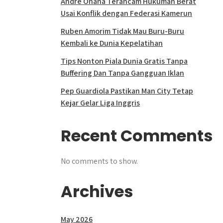
Andre Onana Terancam Hukuman Berat
Usai Konflik dengan Federasi Kamerun
Ruben Amorim Tidak Mau Buru-Buru
Kembali ke Dunia Kepelatihan
Tips Nonton Piala Dunia Gratis Tanpa
Buffering Dan Tanpa Gangguan Iklan
Pep Guardiola Pastikan Man City Tetap
Kejar Gelar Liga Inggris
Recent Comments
No comments to show.
Archives
May 2026