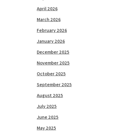
April 2026
March 2026
February 2026
January 2026
December 2025
November 2025
October 2025
September 2025
August 2025
July 2025
June 2025
May 2025