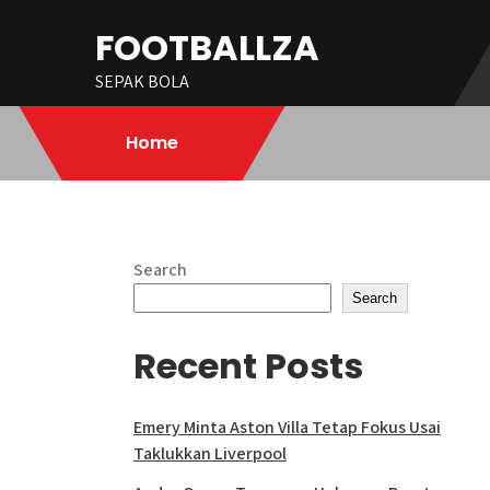
Skip
FOOTBALLZA
to
content
SEPAK BOLA
Home
Search
Search
Recent Posts
Emery Minta Aston Villa Tetap Fokus Usai
Taklukkan Liverpool