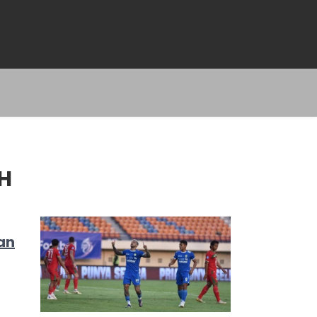
AH
an