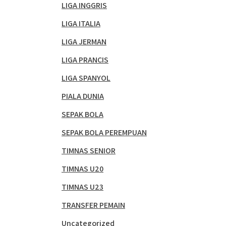
LIGA INGGRIS
LIGA ITALIA
LIGA JERMAN
LIGA PRANCIS
LIGA SPANYOL
PIALA DUNIA
SEPAK BOLA
SEPAK BOLA PEREMPUAN
TIMNAS SENIOR
TIMNAS U20
TIMNAS U23
TRANSFER PEMAIN
Uncategorized