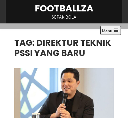
Skip
FOOTBALLZA
to
content
SEPAK BOLA
Menu
Open
TAG:
DIREKTUR TEKNIK
the
main
menu
PSSI YANG BARU