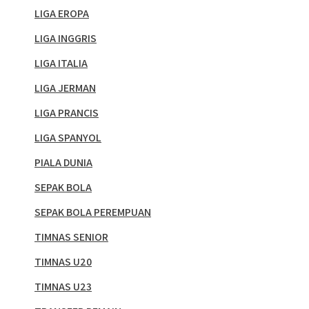
LIGA EROPA
LIGA INGGRIS
LIGA ITALIA
LIGA JERMAN
LIGA PRANCIS
LIGA SPANYOL
PIALA DUNIA
SEPAK BOLA
SEPAK BOLA PEREMPUAN
TIMNAS SENIOR
TIMNAS U20
TIMNAS U23