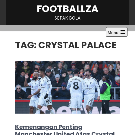
Skip
FOOTBALLZA
to
content
SEPAK BOLA
Menu
Open
TAG:
CRYSTAL PALACE
the
main
menu
Kemenangan Penting
Manchester United Atas Crystal