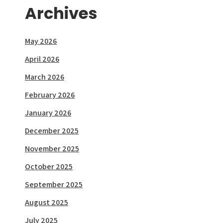
Archives
May 2026
April 2026
March 2026
February 2026
January 2026
December 2025
November 2025
October 2025
September 2025
August 2025
July 2025