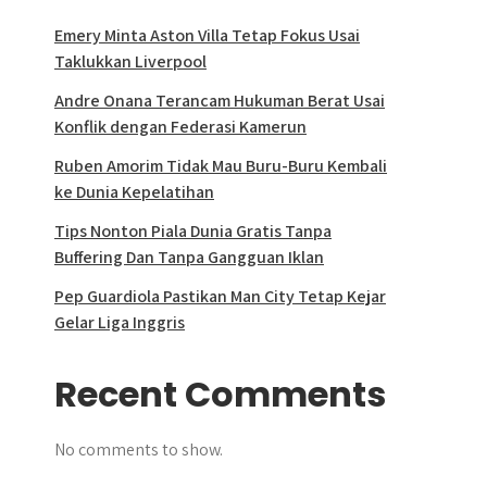
Emery Minta Aston Villa Tetap Fokus Usai
Taklukkan Liverpool
Andre Onana Terancam Hukuman Berat Usai
Konflik dengan Federasi Kamerun
Ruben Amorim Tidak Mau Buru-Buru Kembali
ke Dunia Kepelatihan
Tips Nonton Piala Dunia Gratis Tanpa
Buffering Dan Tanpa Gangguan Iklan
Pep Guardiola Pastikan Man City Tetap Kejar
Gelar Liga Inggris
Recent Comments
No comments to show.