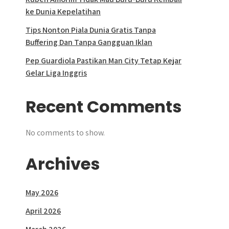
ke Dunia Kepelatihan
Tips Nonton Piala Dunia Gratis Tanpa
Buffering Dan Tanpa Gangguan Iklan
Pep Guardiola Pastikan Man City Tetap Kejar
Gelar Liga Inggris
Recent Comments
No comments to show.
Archives
May 2026
April 2026