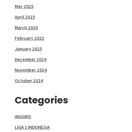
May 2025
April 2025
March 2025
February 2025
January 2025
December 2024
November 2024
October 2024
Categories
INGGRIS
LIGA 1 INDONESIA