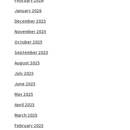
February 2026
January 2026
December 2025
November 2025
October 2025
September 2025
August 2025
July 2025
June 2025
May 2025
April 2025
March 2025
February 2025