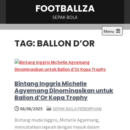
Skip
FOOTBALLZA
to
content
SEPAK BOLA
Menu
TAG:
BALLON D’OR
Bintang Inggris Michelle
Agyemang Dinominasikan untuk
Ballon d’Or Kopa Trophy
08/08/2025
SEPAK BOLA PEREMPUAN
Bintang muda Inggris, Michelle Agyemang,
mencatatkan sejarah dengan masuk dalam