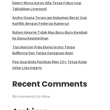
Emery Minta Aston Villa Tetap Fokus Usai
Taklukkan Liverpool
Andre Onana Terancam Hukuman Berat Usai
Konflik dengan Federasi Kamerun
Ruben Amorim Tidak Mau Buru-Buru Kembali
ke Dunia Kepelatihan
Tips Nonton Piala Dunia Gratis Tanpa
Buffering Dan Tanpa Gangguan Iklan
Pep Guardiola Pastikan Man City Tetap Kejar
Gelar Liga Inggris
Recent Comments
No comments to show.