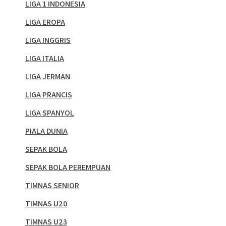
LIGA 1 INDONESIA
LIGA EROPA
LIGA INGGRIS
LIGA ITALIA
LIGA JERMAN
LIGA PRANCIS
LIGA SPANYOL
PIALA DUNIA
SEPAK BOLA
SEPAK BOLA PEREMPUAN
TIMNAS SENIOR
TIMNAS U20
TIMNAS U23