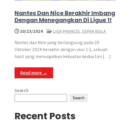
Nantes Dan Nice Berakhir Imbang
Dengan Menegangkan Di Ligue 1!
10/23/2024
LIGA PRANCIS
,
SEPAK BOLA
Nantes dan Nice yang berlangsung pada 20
Oktober 2024 berakhir dengan skor 1-1, sebuah
hasil yang menunjukkan kekuatan kedua tim […]
Read more →
Search
Search
Recent Posts