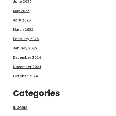
June 2025
May 2025
April 2025
March 2025
February 2025
January 2025
December 2024
November 2024
October 2024
Categories
INGGRIS