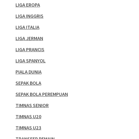
LIGA EROPA
LIGA INGGRIS
LIGA ITALIA
LIGA JERMAN
LIGA PRANCIS
LIGA SPANYOL
PIALA DUNIA
SEPAK BOLA
SEPAK BOLA PEREMPUAN
TIMNAS SENIOR
TIMNAS U20
TIMNAS U23
TRANSFER PEMAIN