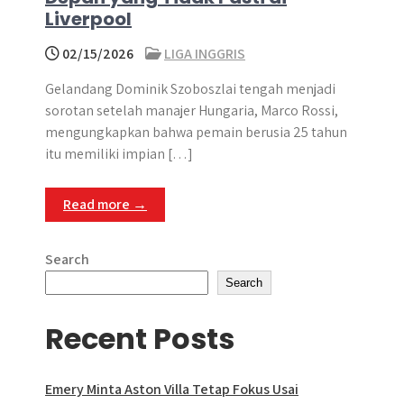
Liverpool
02/15/2026
LIGA INGGRIS
Gelandang Dominik Szoboszlai tengah menjadi
sorotan setelah manajer Hungaria, Marco Rossi,
mengungkapkan bahwa pemain berusia 25 tahun
itu memiliki impian […]
Read more →
Search
Search
Recent Posts
Emery Minta Aston Villa Tetap Fokus Usai