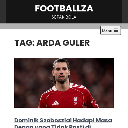
Skip
FOOTBALLZA
to
content
SEPAK BOLA
Menu
Open
TAG:
ARDA GULER
the
main
menu
Dominik Szoboszlai Hadapi Masa
Depan yang Tidak Pasti di