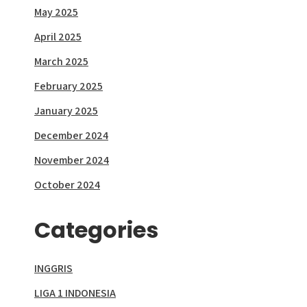
May 2025
April 2025
March 2025
February 2025
January 2025
December 2024
November 2024
October 2024
Categories
INGGRIS
LIGA 1 INDONESIA