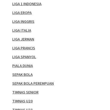
LIGA 1 INDONESIA
LIGA EROPA
LIGA INGGRIS
LIGA ITALIA
LIGA JERMAN
LIGA PRANCIS
LIGA SPANYOL
PIALA DUNIA
SEPAK BOLA
SEPAK BOLA PEREMPUAN
TIMNAS SENIOR
TIMNAS U20
TIMNAS U23