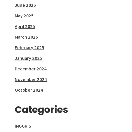
June 2025
May 2025
April 2025
March 2025
February 2025
January 2025
December 2024
November 2024
October 2024
Categories
INGGRIS