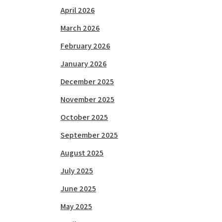
April 2026
March 2026
February 2026
January 2026
December 2025
November 2025
October 2025
September 2025
August 2025
July 2025
June 2025
May 2025