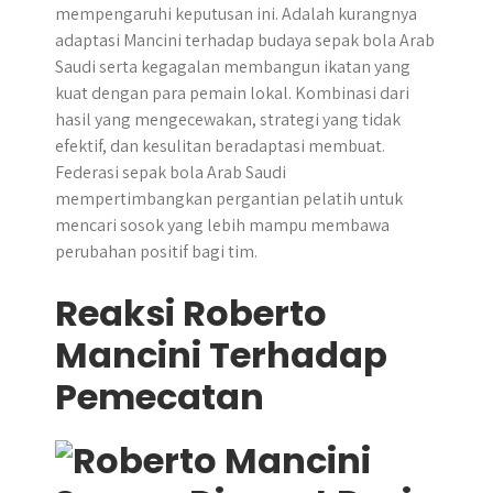
mempengaruhi keputusan ini. Adalah kurangnya
adaptasi Mancini terhadap budaya sepak bola Arab
Saudi serta kegagalan membangun ikatan yang
kuat dengan para pemain lokal. Kombinasi dari
hasil yang mengecewakan, strategi yang tidak
efektif, dan kesulitan beradaptasi membuat.
Federasi sepak bola Arab Saudi
mempertimbangkan pergantian pelatih untuk
mencari sosok yang lebih mampu membawa
perubahan positif bagi tim.
Reaksi Roberto
Mancini Terhadap
Pemecatan