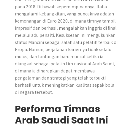
pada 2018. Di bawah kepemimpinannya, Italia
mengalami kebangkitan, yang puncaknya adalah
kemenangan di Euro 2020, di mana timnya tampil
impresif dan berhasil mengalahkan Inggris di final
melalui adu penalti. Kesuksesan ini mengukuhkan
status Mancini sebagai salah satu pelatih terbaik di
Eropa. Namun, perjalanan kariernya tidak selalu
mulus, dan tantangan baru muncul ketika ia
diangkat sebagai pelatih tim nasional Arab Saudi,
di mana ia diharapkan dapat membawa
pengalaman dan strategi yang telah terbukti
berhasil untuk meningkatkan kualitas sepak bola
di negara tersebut.
Performa Timnas
Arab Saudi Saat Ini