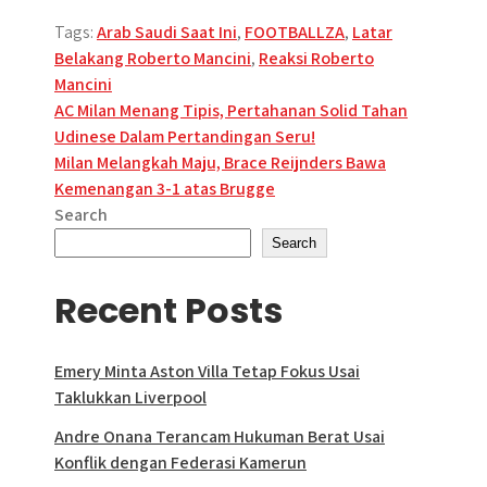
Tags:
Arab Saudi Saat Ini
,
FOOTBALLZA
,
Latar
Belakang Roberto Mancini
,
Reaksi Roberto
Mancini
Post
AC Milan Menang Tipis, Pertahanan Solid Tahan
Udinese Dalam Pertandingan Seru!
navigation
Milan Melangkah Maju, Brace Reijnders Bawa
Kemenangan 3-1 atas Brugge
Search
Search
Recent Posts
Emery Minta Aston Villa Tetap Fokus Usai
Taklukkan Liverpool
Andre Onana Terancam Hukuman Berat Usai
Konflik dengan Federasi Kamerun