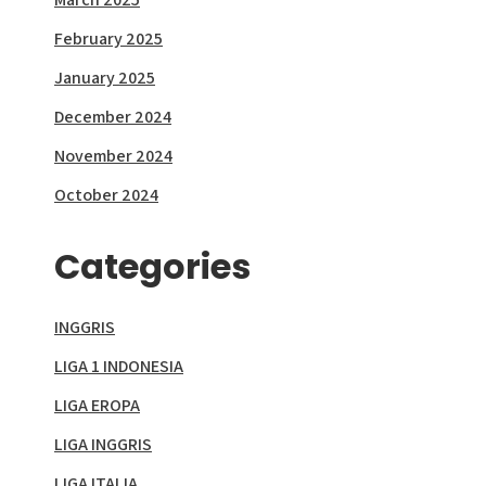
February 2025
January 2025
December 2024
November 2024
October 2024
Categories
INGGRIS
LIGA 1 INDONESIA
LIGA EROPA
LIGA INGGRIS
LIGA ITALIA