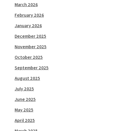
March 2026
February 2026
January 2026
December 2025
November 2025
October 2025
September 2025
August 2025
July 2025
June 2025
May 2025
April 2025
March 2025