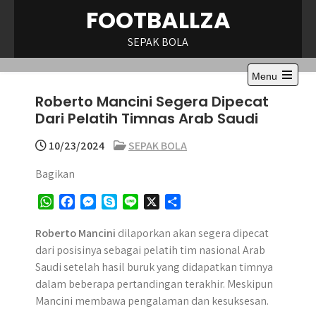
Skip
FOOTBALLZA
to
content
SEPAK BOLA
Menu
Open
Roberto Mancini Segera Dipecat
the
main
Dari Pelatih Timnas Arab Saudi
menu
10/23/2024
SEPAK BOLA
Bagikan
W
F
M
S
L
X
S
h
a
e
k
i
h
a
c
s
y
n
a
Roberto Mancini
dilaporkan akan segera dipecat
t
e
s
p
e
r
dari posisinya sebagai pelatih tim nasional Arab
s
b
e
e
e
Saudi setelah hasil buruk yang didapatkan timnya
A
o
n
dalam beberapa pertandingan terakhir. Meskipun
p
o
g
Mancini membawa pengalaman dan kesuksesan.
p
k
e