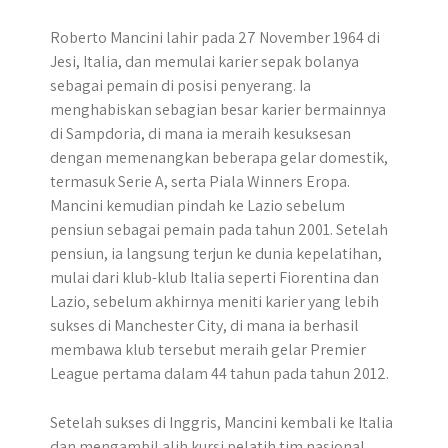
Roberto Mancini lahir pada 27 November 1964 di
Jesi, Italia, dan memulai karier sepak bolanya
sebagai pemain di posisi penyerang. Ia
menghabiskan sebagian besar karier bermainnya
di Sampdoria, di mana ia meraih kesuksesan
dengan memenangkan beberapa gelar domestik,
termasuk Serie A, serta Piala Winners Eropa.
Mancini kemudian pindah ke Lazio sebelum
pensiun sebagai pemain pada tahun 2001. Setelah
pensiun, ia langsung terjun ke dunia kepelatihan,
mulai dari klub-klub Italia seperti Fiorentina dan
Lazio, sebelum akhirnya meniti karier yang lebih
sukses di Manchester City, di mana ia berhasil
membawa klub tersebut meraih gelar Premier
League pertama dalam 44 tahun pada tahun 2012.
Setelah sukses di Inggris, Mancini kembali ke Italia
dan mengambil alih kursi pelatih tim nasional