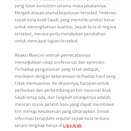
yang tidak konsisten selama masa jabatannya.
Menjadi alasan utama keputusan tersebut. Federasi
sepak bola Arab Saudi, yang memiliki ambisi besar
untuk meningkatkan kualitas. Sepak bola di negara
tersebut, merasa perlu melakukan perubahan
untuk mencapai tujuan tersebut.
Reaksi Mancini setelah pemecatannya
menunjukkan sikap profesional dan apresiasi.
Terhadap pengalaman yang telah didapat,
meskipun dengan kekecewaan terhadap hasil yang
tidak memuaskan. Ke depannya, harapan untuk
perbaikan dan perkembangan tim nasional Arab
Saudi tetap ada, dan langkah selanjutnya adalah
mencari sosok pelatih baru yang dapat membawa
tim menuju kesuksesan yang diharapkan. Simak
informasi terupdate seputar sepak bola terbaru
secara lengkap hanya di
Liga Arab
.