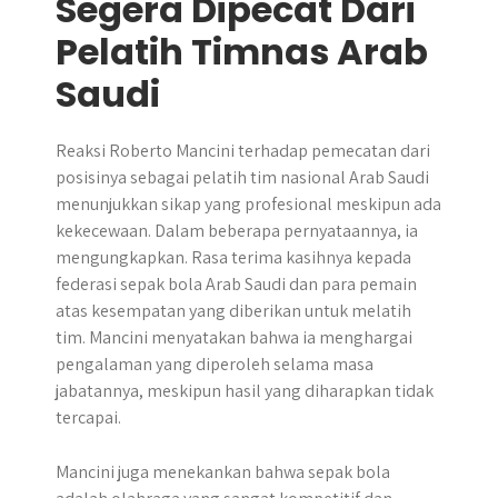
Reaksi Roberto Mancini terhadap pemecatan dari
posisinya sebagai pelatih tim nasional Arab Saudi
menunjukkan sikap yang profesional meskipun ada
kekecewaan. Dalam beberapa pernyataannya, ia
mengungkapkan. Rasa terima kasihnya kepada
federasi sepak bola Arab Saudi dan para pemain
atas kesempatan yang diberikan untuk melatih
tim. Mancini menyatakan bahwa ia menghargai
pengalaman yang diperoleh selama masa
jabatannya, meskipun hasil yang diharapkan tidak
tercapai.
Mancini juga menekankan bahwa sepak bola