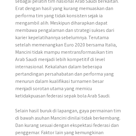
sebagai pelatih tim nasional Arab Saudi berkaitan.
Erat dengan hasil yang kurang memuaskan dan
performa tim yang tidak konsisten sejak ia
mengambil alih. Meskipun diharapkan dapat
membawa pengalaman dan strategi sukses dari
karier kepelatihannya sebelumnya. Terutama
setelah memenangkan Euro 2020 bersama Italia,
Mancini tidak mampu mentransformasikan tim
Arab Saudi menjadi lebih kompetitif di level
internasional. Kekalahan dalam beberapa
pertandingan persahabatan dan performa yang
menurun dalam kualifikasi turnamen besar
menjadi sorotan utama yang memicu
ketidakpuasan federasi sepak bola Arab Saudi.
Selain hasil buruk di lapangan, gaya permainan tim
di bawah asuhan Mancini dinilai tidak berkembang.
Dan kurang sesuai dengan ekspektasi federasi dan
penggemar. Faktor lain yang kemungkinan