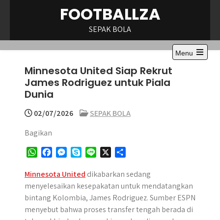
Skip
FOOTBALLZA
to
content
SEPAK BOLA
Menu
Open
Minnesota United Siap Rekrut
the
main
James Rodriguez untuk Piala
menu
Dunia
02/07/2026
SEPAK BOLA
Bagikan
W
F
M
S
L
X
S
h
a
e
k
i
h
a
c
s
y
n
a
Minnesota United
dikabarkan sedang
t
e
s
p
e
r
menyelesaikan kesepakatan untuk mendatangkan
s
b
e
e
e
bintang Kolombia, James Rodriguez. Sumber ESPN
A
o
n
menyebut bahwa proses transfer tengah berada di
p
o
g