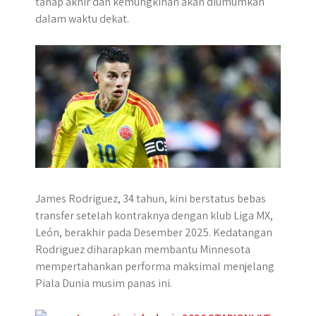
tahap akhir dan kemungkinan akan diumumkan
p
k
e
dalam waktu dekat.
r
James Rodriguez, 34 tahun, kini berstatus bebas
transfer setelah kontraknya dengan klub Liga MX,
León, berakhir pada Desember 2025. Kedatangan
Rodriguez diharapkan membantu Minnesota
mempertahankan performa maksimal menjelang
Piala Dunia musim panas ini.