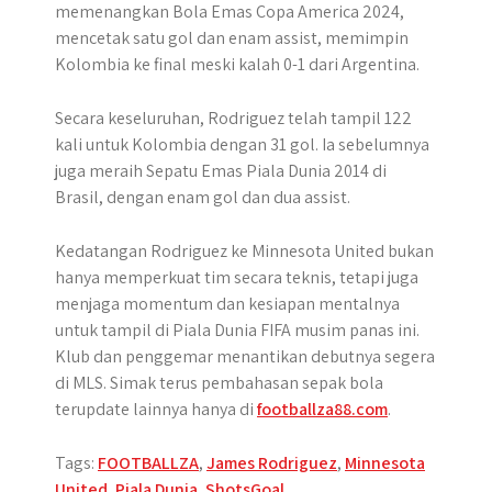
memenangkan Bola Emas Copa America 2024,
mencetak satu gol dan enam assist, memimpin
Kolombia ke final meski kalah 0-1 dari Argentina.
Secara keseluruhan, Rodriguez telah tampil 122
kali untuk Kolombia dengan 31 gol. Ia sebelumnya
juga meraih Sepatu Emas Piala Dunia 2014 di
Brasil, dengan enam gol dan dua assist.
Kedatangan Rodriguez ke Minnesota United bukan
hanya memperkuat tim secara teknis, tetapi juga
menjaga momentum dan kesiapan mentalnya
untuk tampil di Piala Dunia FIFA musim panas ini.
Klub dan penggemar menantikan debutnya segera
di MLS. Simak terus pembahasan sepak bola
terupdate lainnya hanya di
footballza88.com
.
Tags:
FOOTBALLZA
,
James Rodriguez
,
Minnesota
United
,
Piala Dunia
,
ShotsGoal