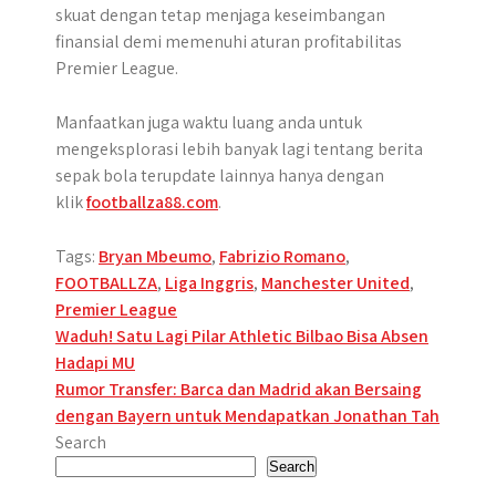
skuat dengan tetap menjaga keseimbangan
finansial demi memenuhi aturan profitabilitas
Premier League.
Manfaatkan juga waktu luang anda untuk
mengeksplorasi lebih banyak lagi tentang berita
sepak bola terupdate lainnya hanya dengan
klik
footballza88.com
.
Tags:
Bryan Mbeumo
,
Fabrizio Romano
,
FOOTBALLZA
,
Liga Inggris
,
Manchester United
,
Premier League
Post
Waduh! Satu Lagi Pilar Athletic Bilbao Bisa Absen
Hadapi MU
navigation
Rumor Transfer: Barca dan Madrid akan Bersaing
dengan Bayern untuk Mendapatkan Jonathan Tah
Search
Search