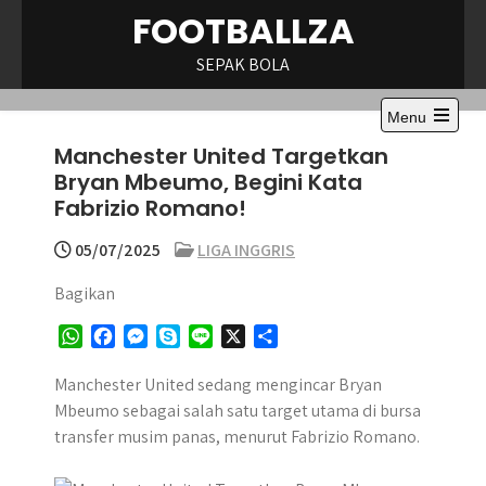
Skip
FOOTBALLZA
to
content
SEPAK BOLA
Menu
Open
Manchester United Targetkan
the
main
Bryan Mbeumo, Begini Kata
menu
Fabrizio Romano!
05/07/2025
LIGA INGGRIS
Bagikan
W
F
M
S
L
X
S
h
a
e
k
i
h
a
c
s
y
n
a
Manchester United sedang mengincar Bryan
t
e
s
p
e
r
Mbeumo sebagai salah satu target utama di bursa
s
b
e
e
e
transfer musim panas, menurut Fabrizio Romano.
A
o
n
p
o
g