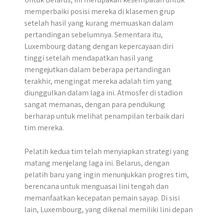
memperbaiki posisi mereka di klasemen grup
setelah hasil yang kurang memuaskan dalam
pertandingan sebelumnya. Sementara itu,
Luxembourg datang dengan kepercayaan diri
tinggi setelah mendapatkan hasil yang
mengejutkan dalam beberapa pertandingan
terakhir, mengingat mereka adalah tim yang
diunggulkan dalam laga ini. Atmosfer di stadion
sangat memanas, dengan para pendukung
berharap untuk melihat penampilan terbaik dari
tim mereka.
Pelatih kedua tim telah menyiapkan strategi yang
matang menjelang laga ini. Belarus, dengan
pelatih baru yang ingin menunjukkan progres tim,
berencana untuk menguasai lini tengah dan
memanfaatkan kecepatan pemain sayap. Di sisi
lain, Luxembourg, yang dikenal memiliki lini depan