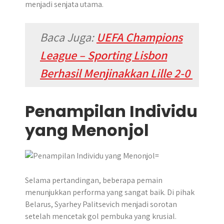
menjadi senjata utama.
Baca Juga:
UEFA Champions
League – Sporting Lisbon
Berhasil Menjinakkan Lille 2-0
Penampilan Individu
yang Menonjol
Selama pertandingan, beberapa pemain
menunjukkan performa yang sangat baik. Di pihak
Belarus, Syarhey Palitsevich menjadi sorotan
setelah mencetak gol pembuka yang krusial.