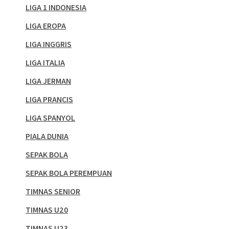
LIGA 1 INDONESIA
LIGA EROPA
LIGA INGGRIS
LIGA ITALIA
LIGA JERMAN
LIGA PRANCIS
LIGA SPANYOL
PIALA DUNIA
SEPAK BOLA
SEPAK BOLA PEREMPUAN
TIMNAS SENIOR
TIMNAS U20
TIMNAS U23