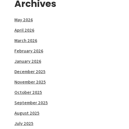
Archives
May 2026
April 2026
March 2026
February 2026
January 2026
December 2025
November 2025
October 2025
September 2025
August 2025
July 2025