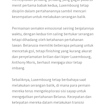
menit pertama babak kedua, Luxembourg tetap
disiplin dalam pertahanannya sambil mencari
kesempatan untuk melakukan serangan balik.
Permainan semakin emosional seiring berjalannya
waktu, dengan kedua tim saling bertukar serangan
tetapi dihadang oleh ketahanan pertahanan
lawan. Belarusia memiliki beberapa peluang untuk
mencetak gol, tetapi finishing yang kurang akurat
dan penyelamatan brilian dari kiper Luxembourg,
Anthony Moris, berhasil menjaga skor tetap
imbang.
Sebaliknya, Luxembourg tetap berbahaya saat
melakukan serangan balik, di mana para pemain
mereka terus mengeksplorasi sisi sayap untuk
mengejutkan pertahanan Belarus. Kecepatan dan
ketepatan mereka dalam melakukan transisi