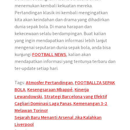
menemukan kembali kekuatan mereka.
Pertandingan klasik ini kembali mengingatkan
kita akan keindahan dan drama yang dihadirkan
dunia sepak bola. Di mana harapan dan
kekecewaan selalu berdampingan. Buat kalian
yang ingin mendapatkan informasi lebih lanjut
mengenai seputaran dunia sepak bola, anda bisa
kunjungi
FOOTBALL NEWS
, kalian akan
mendapatkan informasi yang tentunya terbaru dan
ter-update setiap hari.
Tags:
Atmosfer Pertandingan
,
FOOTBALLZA SEPAK
BOLA
,
Kesengsaraan Mbappé
,
Kinerja
Lewandowski
,
Strategi Barcelona yang Efektif
Post
Cagliari Dominasi Laga Panas, Kemenangan 3-2
Melawan Torino!
navigation
Sejarah Baru Menanti Arsenal Jika Kalahkan
Liverpool