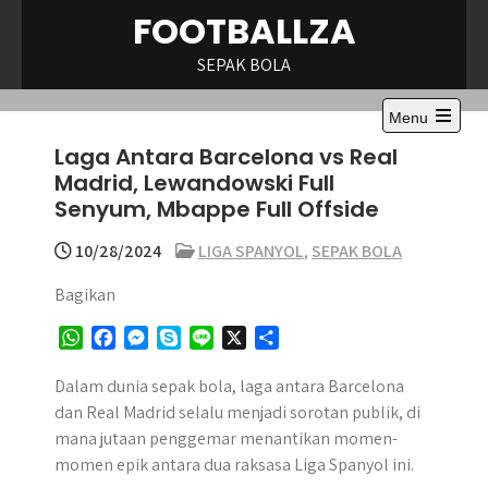
Skip
FOOTBALLZA
to
content
SEPAK BOLA
Menu
Open
Laga Antara Barcelona vs Real
the
main
Madrid, Lewandowski Full
menu
Senyum, Mbappe Full Offside
10/28/2024
LIGA SPANYOL
,
SEPAK BOLA
Bagikan
W
F
M
S
L
X
S
h
a
e
k
i
h
a
c
s
y
n
a
Dalam dunia sepak bola, laga antara Barcelona
t
e
s
p
e
r
dan Real Madrid selalu menjadi sorotan publik, di
s
b
e
e
e
mana jutaan penggemar menantikan momen-
A
o
n
momen epik antara dua raksasa Liga Spanyol ini.
p
o
g