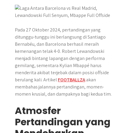
p
k
e
r
Pada 27 Oktober 2024, pertandingan yang
ditunggu-tunggu ini berlangsung di Santiago
Bernabéu, dan Barcelona berhasil meraih
kemenangan telak 4-0. Robert Lewandowski
menjadi bintang lapangan dengan performa
gemilang, sementara Kylian Mbappé harus
menderita akibat terjebak dalam posisi offside
berulang kali. Artikel
FOOTBALLZA
akan
membahas jalannya pertandingan, momen-
momen krusial, dan dampaknya bagi kedua tim.
Atmosfer
Pertandingan yang