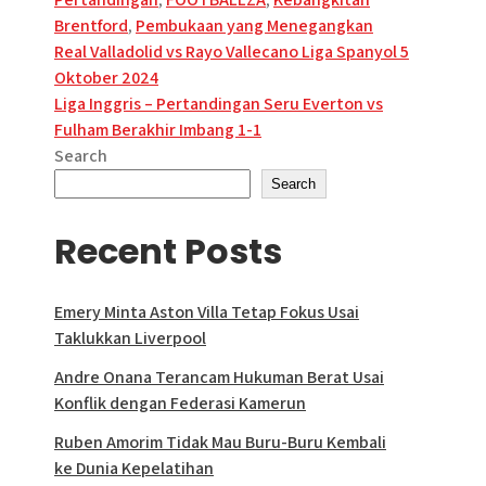
Brentford
,
Pembukaan yang Menegangkan
Post
Real Valladolid vs Rayo Vallecano Liga Spanyol 5
Oktober 2024
navigation
Liga Inggris – Pertandingan Seru Everton vs
Fulham Berakhir Imbang 1-1
Search
Search
Recent Posts
Emery Minta Aston Villa Tetap Fokus Usai
Taklukkan Liverpool
Andre Onana Terancam Hukuman Berat Usai
Konflik dengan Federasi Kamerun
Ruben Amorim Tidak Mau Buru-Buru Kembali
ke Dunia Kepelatihan