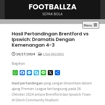
Skip
FOOTBALLZA
to
content
SEPAK BOLA
Menu
Open
Hasil Pertandingan Brentford vs
the
main
Ipswich: Dramatis Dengan
menu
Kemenangan 4-3
10/27/2024
LIGA INGGRIS
Bagikan
W
F
M
S
L
X
S
h
a
e
k
i
h
a
c
s
y
n
a
Hasil pertandingan
yang sangat dinantikan dalam
t
e
s
p
e
r
ajang Premier League berlangsung pada 26
s
b
e
e
e
Oktober 2024 antara Brentford dan Ipswich Town
A
o
n
di Gtech Community Stadium.
p
o
g