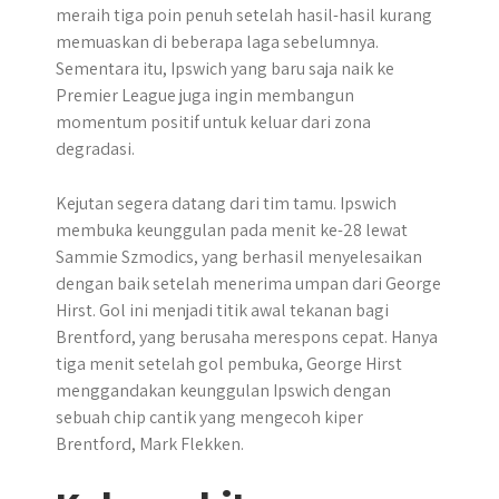
meraih tiga poin penuh setelah hasil-hasil kurang
memuaskan di beberapa laga sebelumnya.
Sementara itu, Ipswich yang baru saja naik ke
Premier League juga ingin membangun
momentum positif untuk keluar dari zona
degradasi.
Kejutan segera datang dari tim tamu. Ipswich
membuka keunggulan pada menit ke-28 lewat
Sammie Szmodics, yang berhasil menyelesaikan
dengan baik setelah menerima umpan dari George
Hirst. Gol ini menjadi titik awal tekanan bagi
Brentford, yang berusaha merespons cepat. Hanya
tiga menit setelah gol pembuka, George Hirst
menggandakan keunggulan Ipswich dengan
sebuah chip cantik yang mengecoh kiper
Brentford, Mark Flekken.