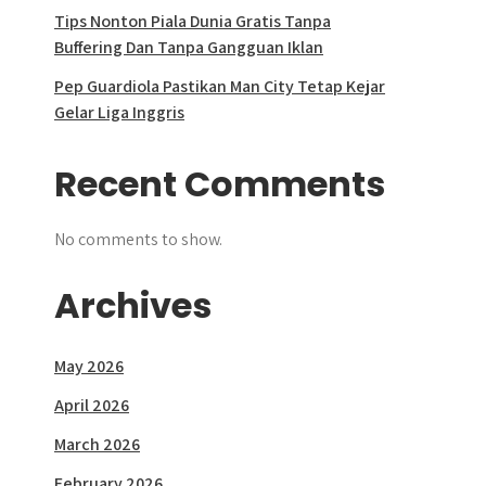
Tips Nonton Piala Dunia Gratis Tanpa
Buffering Dan Tanpa Gangguan Iklan
Pep Guardiola Pastikan Man City Tetap Kejar
Gelar Liga Inggris
Recent Comments
No comments to show.
Archives
May 2026
April 2026
March 2026
February 2026