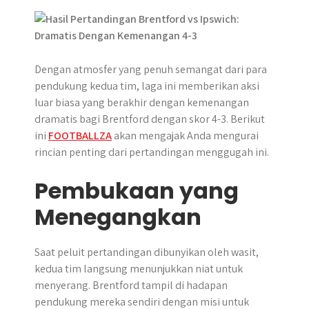
p
k
e
r
Dengan atmosfer yang penuh semangat dari para
pendukung kedua tim, laga ini memberikan aksi
luar biasa yang berakhir dengan kemenangan
dramatis bagi Brentford dengan skor 4-3. Berikut
ini
FOOTBALLZA
akan mengajak Anda mengurai
rincian penting dari pertandingan menggugah ini.
Pembukaan yang
Menegangkan
Saat peluit pertandingan dibunyikan oleh wasit,
kedua tim langsung menunjukkan niat untuk
menyerang. Brentford tampil di hadapan
pendukung mereka sendiri dengan misi untuk