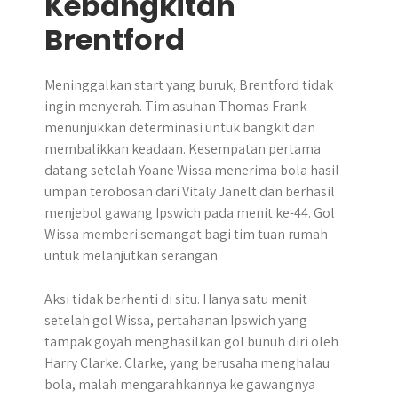
Kebangkitan
Brentford
Meninggalkan start yang buruk, Brentford tidak
ingin menyerah. Tim asuhan Thomas Frank
menunjukkan determinasi untuk bangkit dan
membalikkan keadaan. Kesempatan pertama
datang setelah Yoane Wissa menerima bola hasil
umpan terobosan dari Vitaly Janelt dan berhasil
menjebol gawang Ipswich pada menit ke-44. Gol
Wissa memberi semangat bagi tim tuan rumah
untuk melanjutkan serangan.
Aksi tidak berhenti di situ. Hanya satu menit
setelah gol Wissa, pertahanan Ipswich yang
tampak goyah menghasilkan gol bunuh diri oleh
Harry Clarke. Clarke, yang berusaha menghalau
bola, malah mengarahkannya ke gawangnya