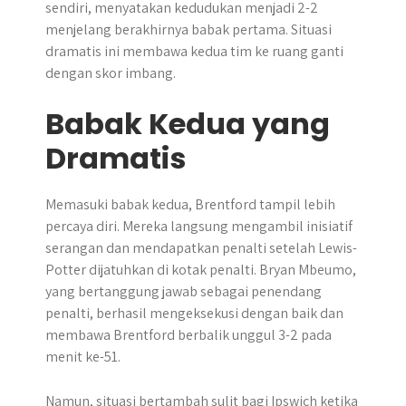
sendiri, menyatakan kedudukan menjadi 2-2
menjelang berakhirnya babak pertama. Situasi
dramatis ini membawa kedua tim ke ruang ganti
dengan skor imbang.
Babak Kedua yang
Dramatis
Memasuki babak kedua, Brentford tampil lebih
percaya diri. Mereka langsung mengambil inisiatif
serangan dan mendapatkan penalti setelah Lewis-
Potter dijatuhkan di kotak penalti. Bryan Mbeumo,
yang bertanggung jawab sebagai penendang
penalti, berhasil mengeksekusi dengan baik dan
membawa Brentford berbalik unggul 3-2 pada
menit ke-51.
Namun, situasi bertambah sulit bagi Ipswich ketika