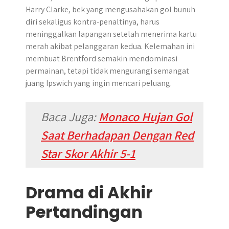
Harry Clarke, bek yang mengusahakan gol bunuh
diri sekaligus kontra-penaltinya, harus
meninggalkan lapangan setelah menerima kartu
merah akibat pelanggaran kedua. Kelemahan ini
membuat Brentford semakin mendominasi
permainan, tetapi tidak mengurangi semangat
juang Ipswich yang ingin mencari peluang.
Baca Juga:
Monaco Hujan Gol
Saat Berhadapan Dengan Red
Star Skor Akhir 5-1
Drama di Akhir
Pertandingan