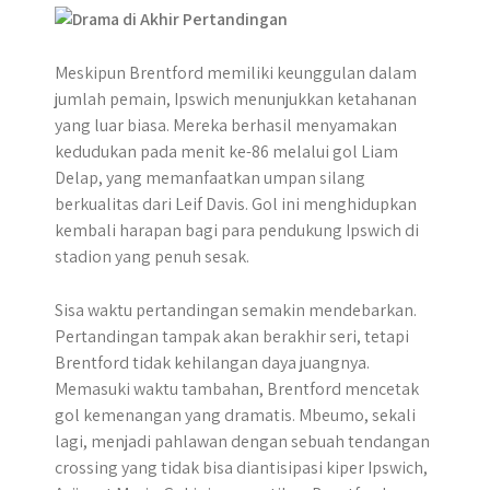
Meskipun Brentford memiliki keunggulan dalam
jumlah pemain, Ipswich menunjukkan ketahanan
yang luar biasa. Mereka berhasil menyamakan
kedudukan pada menit ke-86 melalui gol Liam
Delap, yang memanfaatkan umpan silang
berkualitas dari Leif Davis. Gol ini menghidupkan
kembali harapan bagi para pendukung Ipswich di
stadion yang penuh sesak.
Sisa waktu pertandingan semakin mendebarkan.
Pertandingan tampak akan berakhir seri, tetapi
Brentford tidak kehilangan daya juangnya.
Memasuki waktu tambahan, Brentford mencetak
gol kemenangan yang dramatis. Mbeumo, sekali
lagi, menjadi pahlawan dengan sebuah tendangan
crossing yang tidak bisa diantisipasi kiper Ipswich,