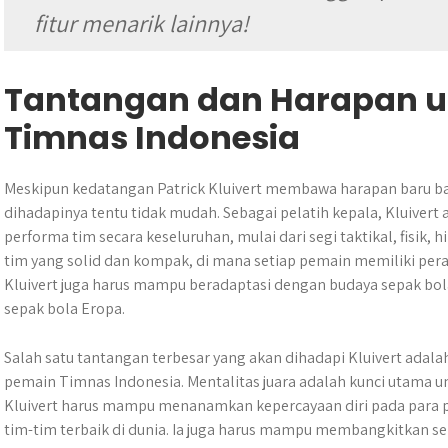
fitur menarik lainnya!
Tantangan dan Harapan un
Timnas Indonesia
Meskipun kedatangan Patrick Kluivert membawa harapan baru ba
dihadapinya tentu tidak mudah. Sebagai pelatih kepala, Kluiver
performa tim secara keseluruhan, mulai dari segi taktikal, fisi
tim yang solid dan kompak, di mana setiap pemain memiliki peran
Kluivert juga harus mampu beradaptasi dengan budaya sepak bol
sepak bola Eropa.
Salah satu tantangan terbesar yang akan dihadapi Kluivert ada
pemain Timnas Indonesia. Mentalitas juara adalah kunci utama u
Kluivert harus mampu menanamkan kepercayaan diri pada par
tim-tim terbaik di dunia. Ia juga harus mampu membangkitkan s