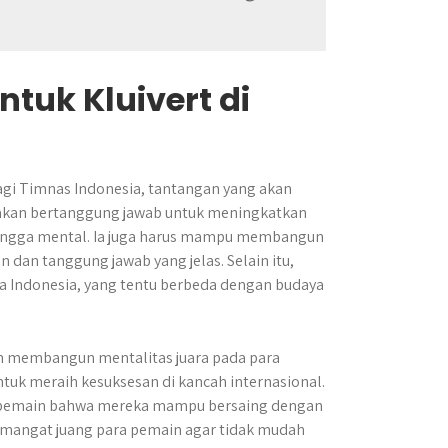
tuk Kluivert di
gi Timnas Indonesia, tantangan yang akan
t akan bertanggung jawab untuk meningkatkan
k, hingga mental. Ia juga harus mampu membangun
 dan tanggung jawab yang jelas. Selain itu,
a Indonesia, yang tentu berbeda dengan budaya
lah membangun mentalitas juara pada para
ntuk meraih kesuksesan di kancah internasional.
a pemain bahwa mereka mampu bersaing dengan
emangat juang para pemain agar tidak mudah