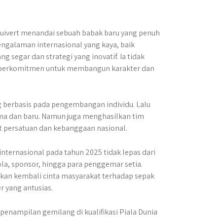
luivert menandai sebuah babak baru yang penuh
engalaman internasional yang kaya, baik
 segar dan strategi yang inovatif. Ia tidak
ga berkomitmen untuk membangun karakter dan
g berbasis pada pengembangan individu. Lalu
ama dan baru. Namun juga menghasilkan tim
t persatuan dan kebanggaan nasional.
nternasional pada tahun 2025 tidak lepas dari
ola, sponsor, hingga para penggemar setia.
tkan kembali cinta masyarakat terhadap sepak
r yang antusias.
nampilan gemilang di kualifikasi Piala Dunia