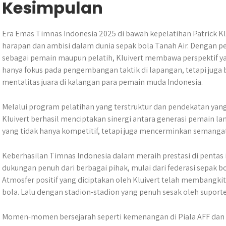
Kesimpulan
Era Emas Timnas Indonesia 2025 di bawah kepelatihan Patrick K
harapan dan ambisi dalam dunia sepak bola Tanah Air. Dengan p
sebagai pemain maupun pelatih, Kluivert membawa perspektif yang
hanya fokus pada pengembangan taktik di lapangan, tetapi ju
mentalitas juara di kalangan para pemain muda Indonesia.
Melalui program pelatihan yang terstruktur dan pendekatan yan
Kluivert berhasil menciptakan sinergi antara generasi pemain l
yang tidak hanya kompetitif, tetapi juga mencerminkan semanga
Keberhasilan Timnas Indonesia dalam meraih prestasi di pentas i
dukungan penuh dari berbagai pihak, mulai dari federasi sepak b
Atmosfer positif yang diciptakan oleh Kluivert telah membangki
bola. Lalu dengan stadion-stadion yang penuh sesak oleh suporte
Momen-momen bersejarah seperti kemenangan di Piala AFF dan pe