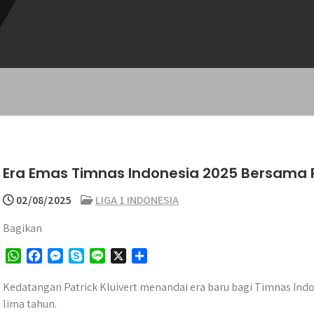
Era Emas Timnas Indonesia 2025 Bersama Pa
02/08/2025
LIGA 1 INDONESIA
Bagikan
W
F
M
S
L
X
S
h
a
e
k
i
h
a
c
s
y
n
a
Kedatangan Patrick Kluivert menandai era baru bagi Timnas Ind
t
e
s
p
e
r
lima tahun.