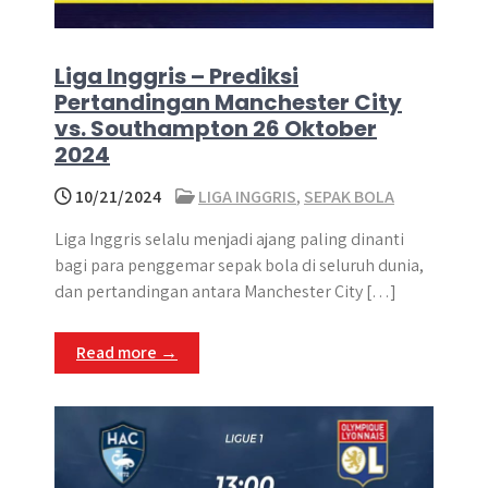
Liga Inggris – Prediksi
Pertandingan Manchester City
vs. Southampton 26 Oktober
2024
10/21/2024
LIGA INGGRIS
,
SEPAK BOLA
Liga Inggris selalu menjadi ajang paling dinanti
bagi para penggemar sepak bola di seluruh dunia,
dan pertandingan antara Manchester City […]
Read more →