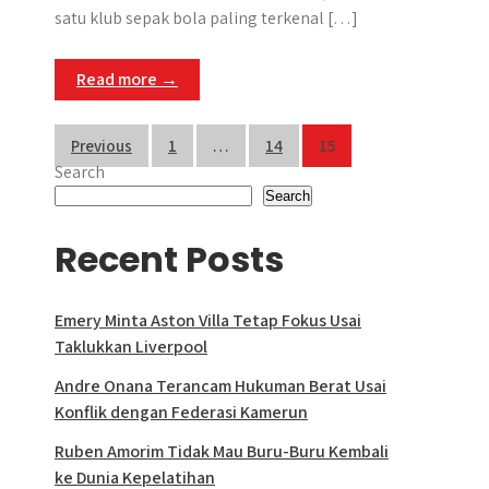
satu klub sepak bola paling terkenal […]
Read more →
Posts
Previous
1
…
14
15
Search
pagination
Search
Recent Posts
Emery Minta Aston Villa Tetap Fokus Usai
Taklukkan Liverpool
Andre Onana Terancam Hukuman Berat Usai
Konflik dengan Federasi Kamerun
Ruben Amorim Tidak Mau Buru-Buru Kembali
ke Dunia Kepelatihan