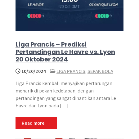
Liga Prancis – Prediksi
Pertandingan Le Havre vs. Lyon
20 Oktober 2024
10/20/2024
LIGA PRANCIS
,
SEPAK BOLA
Liga Prancis kembali menyajikan pertarungan
menarik di pekan kedelapan, dengan
pertandingan yang sangat dinantikan antara Le
Havre dan Lyon pada […]
Read more →