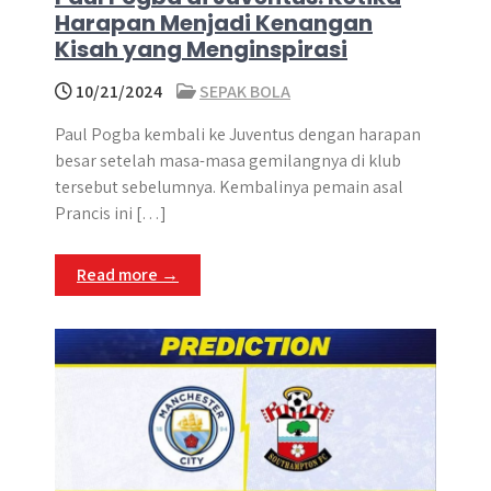
Harapan Menjadi Kenangan
Kisah yang Menginspirasi
10/21/2024
SEPAK BOLA
Paul Pogba kembali ke Juventus dengan harapan
besar setelah masa-masa gemilangnya di klub
tersebut sebelumnya. Kembalinya pemain asal
Prancis ini […]
Read more →