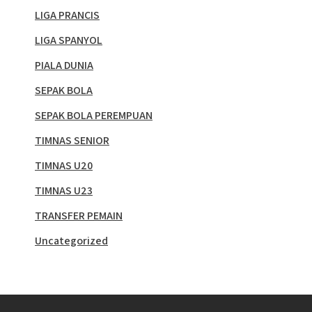
LIGA PRANCIS
LIGA SPANYOL
PIALA DUNIA
SEPAK BOLA
SEPAK BOLA PEREMPUAN
TIMNAS SENIOR
TIMNAS U20
TIMNAS U23
TRANSFER PEMAIN
Uncategorized