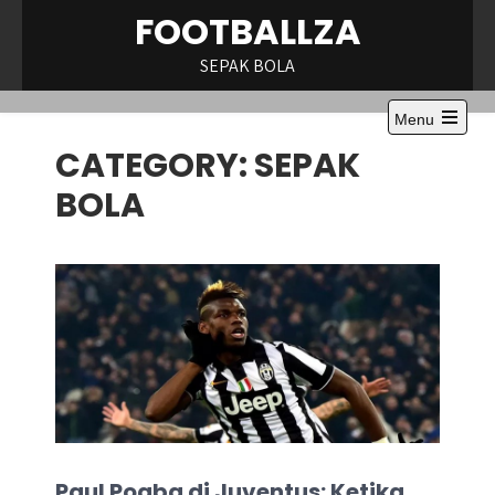
Skip
FOOTBALLZA
to
content
SEPAK BOLA
Menu
Open
CATEGORY:
SEPAK
the
main
menu
BOLA
Paul Pogba di Juventus: Ketika