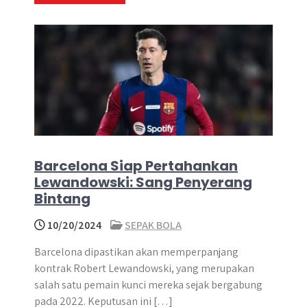
Barcelona Siap Pertahankan
Lewandowski: Sang Penyerang
Bintang
10/20/2024
SEPAK BOLA
Barcelona dipastikan akan memperpanjang
kontrak Robert Lewandowski, yang merupakan
salah satu pemain kunci mereka sejak bergabung
pada 2022.​ Keputusan ini […]