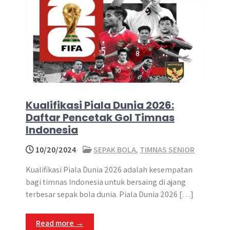
Kualifikasi Piala Dunia 2026:
Daftar Pencetak Gol Timnas
Indonesia
10/20/2024
SEPAK BOLA
,
TIMNAS SENIOR
Kualifikasi Piala Dunia 2026 adalah kesempatan
bagi timnas Indonesia untuk bersaing di ajang
terbesar sepak bola dunia. Piala Dunia 2026 […]
Read more →