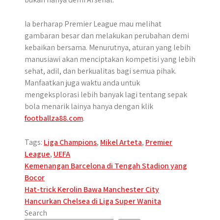
Ia berharap Premier League mau melihat
gambaran besar dan melakukan perubahan demi
kebaikan bersama. Menurutnya, aturan yang lebih
manusiawi akan menciptakan kompetisi yang lebih
sehat, adil, dan berkualitas bagi semua pihak.
Manfaatkan juga waktu anda untuk
mengeksplorasi lebih banyak lagi tentang sepak
bola menarik lainya hanya dengan klik
footballza88.com
.
Tags:
Liga Champions
,
Mikel Arteta
,
Premier
League
,
UEFA
Post
Kemenangan Barcelona di Tengah Stadion yang
Bocor
navigation
Hat-trick Kerolin Bawa Manchester City
Hancurkan Chelsea di Liga Super Wanita
Search