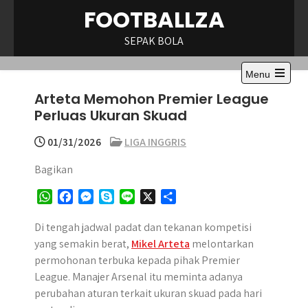
Skip
FOOTBALLZA
to
content
SEPAK BOLA
Menu
Open
Arteta Memohon Premier League
the
main
Perluas Ukuran Skuad
menu
01/31/2026
LIGA INGGRIS
Bagikan
W
F
M
S
L
X
S
h
a
e
k
i
h
a
c
s
y
n
a
Di tengah jadwal padat dan tekanan kompetisi
t
e
s
p
e
r
yang semakin berat,
Mikel Arteta
melontarkan
s
b
e
e
e
permohonan terbuka kepada pihak Premier
A
o
n
League. Manajer Arsenal itu meminta adanya
p
o
g
perubahan aturan terkait ukuran skuad pada hari
p
k
e