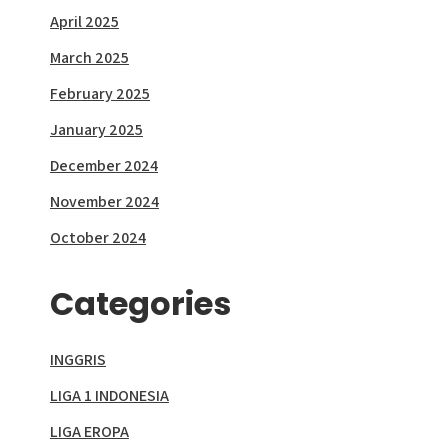
April 2025
March 2025
February 2025
January 2025
December 2024
November 2024
October 2024
Categories
INGGRIS
LIGA 1 INDONESIA
LIGA EROPA