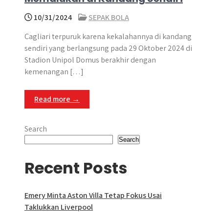
10/31/2024
SEPAK BOLA
Cagliari terpuruk karena kekalahannya di kandang
sendiri yang berlangsung pada 29 Oktober 2024 di
Stadion Unipol Domus berakhir dengan
kemenangan […]
Read more →
Search
Search
Recent Posts
Emery Minta Aston Villa Tetap Fokus Usai
Taklukkan Liverpool