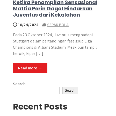
Ketika Penampilan Sensasional
Mattia Perin Gagal Hindarkan
Juventus dari Kekalahan
10/24/2024
SEPAK BOLA
Pada 23 Oktober 2024, Juventus menghadapi
Stuttgart dalam pertandingan fase grup Liga
Champions di Allianz Stadium. Meskipun tampil
heroik, kiper […]
Read more →
Search
Search
Recent Posts