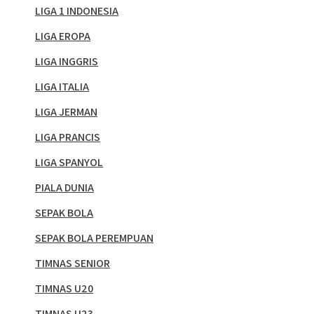
LIGA 1 INDONESIA
LIGA EROPA
LIGA INGGRIS
LIGA ITALIA
LIGA JERMAN
LIGA PRANCIS
LIGA SPANYOL
PIALA DUNIA
SEPAK BOLA
SEPAK BOLA PEREMPUAN
TIMNAS SENIOR
TIMNAS U20
TIMNAS U23