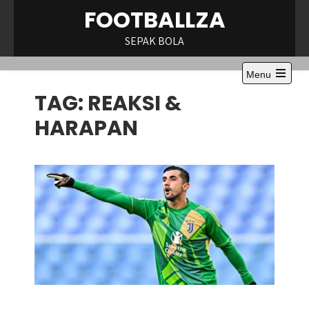
Skip
FOOTBALLZA
to
content
SEPAK BOLA
Menu
Open
TAG:
REAKSI &
the
main
menu
HARAPAN