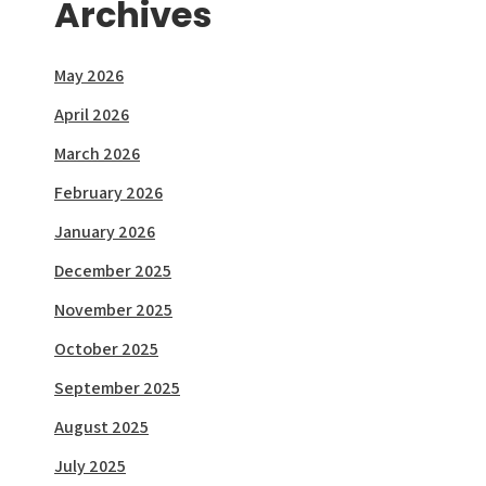
Archives
May 2026
April 2026
March 2026
February 2026
January 2026
December 2025
November 2025
October 2025
September 2025
August 2025
July 2025